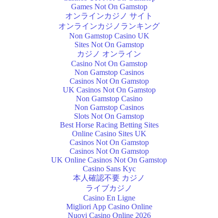
Games Not On Gamstop
オンラインカジノ サイト
オンラインカジノランキング
Non Gamstop Casino UK
Sites Not On Gamstop
カジノ オンライン
Casino Not On Gamstop
Non Gamstop Casinos
Casinos Not On Gamstop
UK Casinos Not On Gamstop
Non Gamstop Casino
Non Gamstop Casinos
Slots Not On Gamstop
Best Horse Racing Betting Sites
Online Casino Sites UK
Casinos Not On Gamstop
Casinos Not On Gamstop
UK Online Casinos Not On Gamstop
Casino Sans Kyc
本人確認不要 カジノ
ライブカジノ
Casino En Ligne
Migliori App Casino Online
Nuovi Casino Online 2026