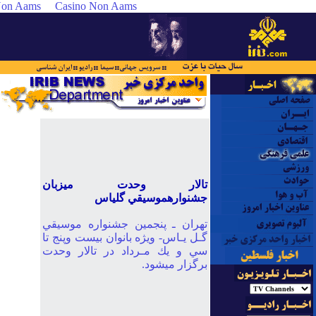
 Non Aams
Casino Non Aams
جشنواره‎موسيقي‎ گل‎ياس‎
گـل‎ يـاس‎- ويژه‎ بانوان‎ بيست‎ وپنج‎ تا
برگزار مي‎شود.