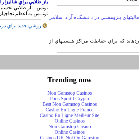
باز طلايي‎ براي‎ شاليزار ايران‎
تونــس‎ به‎ اعظم‎‎ نجاجيان‎ براي‎ فيلـم شـاليـزار از ايران‎ تعلق‎ گرفت‎.
روشي‎ جديد براي‎ درمان‎ واريس‎
پاريس‎ ـ محققان‎ فرانسوي‎‎ مـاده‎اي تـوليـد كرده‎‎‎اند كه براي‎‎ حفاظت‎ مراكز هـستـهاي از
Trending now
Non Gamstop Casinos
Paris Sportif Crypto
Best Non Gamstop Casinos
Casino En Ligne France
Casino En Ligne Meilleur Site
Online Casinos
Non Gamstop Casino
Online Casinos
Casinos UK Not On Gamstop