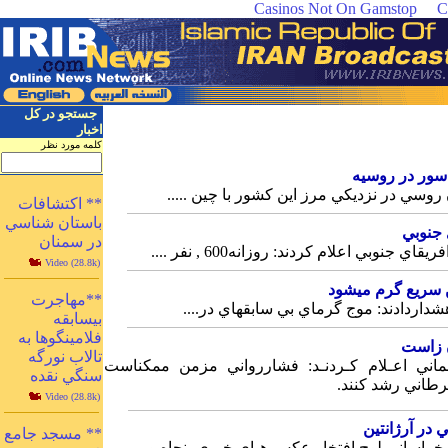
Casinos Not On Gamstop
C
جستجو در کل
اخبار
کلمه مورد نظر
** اكتشافات
باستان شناسي
در سمنان
Video (28.8k)
**مهاجرت
بيسابقه
فلامينگوها به
تالاب نورگه
سنگي نقده
Video (28.8k)
** مسجد جامع
بوئنوس‎‎‎ آيرس ـ عكـاس خراساني‎ لوح‎ افتخار عكس‎ هـاي‎‎ خبري پنجاه‎‎ و