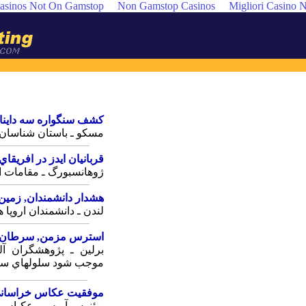
asinos Not On Gamstop
Non Gamstop Casinos
Migliori Casino
كشف‎ سنگواره‎‎‎ سه دايناسور در روسيه
مسكو ـ باستان‎‎ شناسان روسي‎‎ در نزديكي مرز اين‎‎ كشور با چين .....
قربانيان‎ ايدز در افريقاي‎ جنوبي‎
ژوهانسبورگ‎ ـ مقامات‎ افريقاي‎ جنوبي‎ اعلام‎ كردند: روزانه‎600 , نفر ....
هشدار دانشمندان‎‎, زمين سريع‎ گرم‎ مي‎شود
لندن‎‎ ـ دانشمندان اروپا هشداردادند: موج‎ گرماي‎‎ بي‎‎ سابقه‎‎اي در....
استرس‎ مزمن‎‎, سرطان زاست‎
موجب‎ شود سلولهاي‎ سرطاني‎ رشد كنند.
موفقيت‎ عكاس‎ خراساني‎ در آرژانتين‎