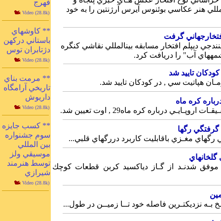
فهرج
هشتمين‎ نمـايشگاه بين‎‎المللي‎‎ هنر عكاسي بوئنوس‎‎ آيرس آرژنتين را به‎ خود
Video (28.8k)
** كاوشهاي
باستاني دركهن
واشنگتن‎‎ ـ يك‎ نوجوان سنندجي‎ ديپلم‎ افتخار مسابقه‎‎ بين‎المللي‎‎ نقاشي كنگره
دژتابران توس
Video (28.8k)
** مرمت بناي
تاريخي آرامگاه
داريوش
Video (28.8k)
** كسب جايزه
سوم جشنواره
بين المللي
موسيقي ولز
توسط هنرمند
شيرازي
Video (28.8k)