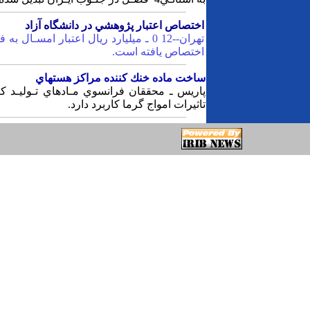
اختصاص‎ اعتبار پژوهشي‎ در دانشگاه‎ آزاد
اختصاص‎ يافته‎ است‎.
ساخت‎ ماده‎‎‎ خنك‎ كننده مراكز هستهاي‎
تاثيرات‎ امواج‎ گرما كاربرد دارد.