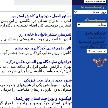
دستورالعمل‎ جديد براي‎ كاهش‎ استرس‎
استرس‎ درمحيط كار, اقدام‎ نكنند,به‎‎ دادگاه ارجاع و مجرم‎ شناخته‎ خواهند شد.
تندرستي‎ بيشتر بانوان‎ با خانه‎ داري‎
لندن‎ ـ خانه‎ داري‎ موجب‎ تندرستي‎‎ و شادابـي زنان‎ مي‎ شود.
تاثير رژيم‎‎ غذايي‎ كودكان‎ بر ديد چشم
كانبرا ـ رژيم‎‎ غذايي‎ كودكان‎ بر ديـد چشـم آنها تاثير مي‎گذارد .
فراخوان‎‎ نمايشگاه‎‎ بين المللي‎ عكس‎ تركيه
ادن‎‎ تركيه‎ خواست‎‎ آثارشان را براي‎ شركت در اين‎‎ نمايـشگـاه‎‎ به ايـن آژانس‎ بفرستند.
شيوه‎ جديد درمان‎ طب‎ فيزيكي‎
مي‎توان بدون دارو , دردهاي‎ مفـاصـل‎ را درمان‎ كرد.
كهگيلويه‎ و بويراحمد استان‎ چهارفصل‎
به‎ استانـي‎ 4 فصـل‎ در جنـوب‎ ايـران‎ تبديل‎ شده‎ است‎.