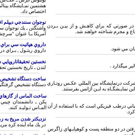
اختصاص‎ داد.
نوجوان‎ سنندجي‎‎ ديپلم‎ افتخارجهاني گرفت
لندن‎‎‎ ـ مديران شاغل‎ در انگليس‎‎ از اين پـس در صورتي‎ كه‎ براي‎ كاهـش‎ و از بيـن‎‎ بـردن
آمريكا بـا عنوان‎ "سرچشمه‎هاي‎ آب‎" را دريافت‎ كرد.
داروي‎‎ هپاتيت‎ سي‎ براي كودكان‎ تاييد شد
داروي‎‎ ربتـول‎ , بـراي درمـان هپاتيت‎ سي‎ , در كودكان‎ تاييد شد.
نخستين‎ تحقيقات‎اروپايي‎ درباره‎‎‎ كره ماه
لندن‎‎ ـ تاريخ‎ نخستين تحقـيقـات‎ اروپـايـي‎ درباره‎‎‎ كره ماه29 , اوت‎ تعيين‎ شد.
ساخت‎ دستگاه‎ تشخيص‎ گرفتگي‎ رگها
دستگاه‎ تشخيص‎ گرفتگي‎ رگهاي‎‎ مغـزي باقابليت‎ كاربرد دررگهاي‎ قلبي‎‎...
ساخت‎ الماس‎ از گازهاي‎‎ گلخانه‎اي
المـاس‎ تـوليـد كنند.
نزديكتر شدن‎‎ مريخ‎ به‎ زمين
در يك‎ ماه‎‎‎‎ آينده كره مريـخ‎ بـه نزديكتـرين‎‎ فاصله‎ خود تــا زميــن در طول‎...