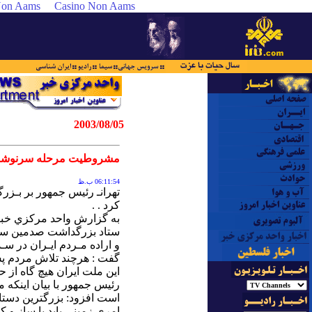
 Non Aams
Casino Non Aams
2003/08/05
مشروطيت‎‎‎ مرحله ‎سرنوشت ساز تاريخ ‎ملت ايران‎
06:11:54 ب.ظ
كرد . .
اين‎ ملت‎‎ ايران‎ هيچ‎ گاه‎‎ از حركت باز نايستـاده است‎. .
امري‎‎ زميني‎‎ بايد با ساز و كارهاي مبـتنـي برخواست‎ و اراده‎ مردم‎ مهار شود. .