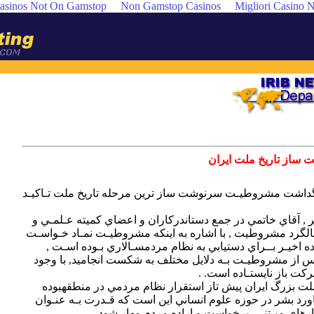
asinos Not On Gamstop
Non Gamstop Casinos
Migliori Casino
تهران‎ـ رئيس‎ جمهور بر بـزرگداشت‎‎ مشروطيـت سرنوشت‎‎ ساز ترين‎ مرحله‎ تاريخ‎ ملت تـاكيـد
به‎ گزارش‎ واحد مركزي‎‎ خبر , آقاي خاتمي‎ در جمع‎ دست‎اندركاران‎ و اعضاي‎ كميته‎ عـلمـي‎ و
ستاد بزرگداشت‎‎ صدمين‎ سالگرد مشروطيت , با اشاره‎‎‎ به اينكه مشروطيـت‎‎ نمـاد خـواسـت
و اراده‎‎ مـردم‎ ايـران‎ در سـده اخيـر بــراي‎ دستيابي‎ به‎‎ نظام‎‎ مردمسـالاري‎ بـوده اسـت‎ ,
گفت‎‎ : هرچند تلاش‎ مردم‎ پس‎ از مشروطيـت بـه‎ دلايل‎ مختلف‎ به‎ شكست‎ انجاميد, با وجود
رئيس‎ جمهور با بيان‎‎ اينكه‎ ملت‎ بزرگ‎ ايران پيش‎ تاز استقرار نظام‎ مردمي‎ در منطقه‎‎بوده
است‎ افزود: بزرگترين‎ دستاورد بشر در حوزه‎ علوم‎ انساني‎ اين‎‎ است‎‎ كه‎‎ قـدرت بـه عنـوان