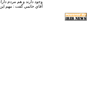
آقاي‎ خاتمي‎ گفت‎‎ : مهم‎ اين‎‎ است كه‎‎ اين راه ادامه‎‎‎ يابد و هدف‎ به هيچ‎ وجهگم‎ نشود.