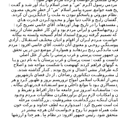
آقاي‎ خاتمي‎‎ تجربه‎ حكومت‎ مردمي رسول‎ اكـرم‎ "ص‎" و صدر اسلام‎ را يـاد آور شـد و گفـت‎ :
نماند و امپراتوران‎ زورمدار, نظام‎ موروثي‎ و پاسخگو نبودن‎‎‎ به‎ ملـت‎ را جـايگـزيـن آن كردند.
خودكامه‎‎‎ است‎ كه بزرگترين‎ مفسدههـا را در تاريخ‎ به‎‎بار آوردهاند. آقاي‎ خاتمي‎ تصريح‎ كرد :
مشروطيت‎ در ايران‎ متاثر از روحيه‎اسلامي‎‎ و ايراني مردم‎ بود و اين‎‎ كار عظيم‎ نشان از رشد
و بلوغ تاريخـي‎ ملتي‎ داشت‎ كه‎‎ تصميم‎ گرفته زيريوغ استبداد لجام‎ گسيخته‎‎‎‎ وابسته به بيگانه
ناكامي حركت‎‎‎ مشروطيت دانست و گفت‎‎ : سنت پرستان‎‎ و غرب‎ پرستان يا به‎ نام‎ دين‎ و يـا
طلباني‎‎ مانند علامه‎‎ نايينـي كـه طرفدار مشي‎ اعتدال‎ و تدريج‎ بودند , كنـار گذاشته‎ شدند.
آقـاي‎ خـاتمـي‎ افـزود : از دل‎ مشـروطيــت‎ ديكتاتوري‎‎ رضاخان‎ , از دل‎ فضاي بازشهريور
1320 كـودتـا28 ي‎ مـرداد و پـس‎ از انقـلاب‎ اسلامي‎ امواج‎ تروريسم‎ بروز و ظهـور كـرد و هر
جا حركتي‎ براي‎‎ استقرار مردم‎سالاري بـود با موانع‎ داخلي‎ و سو اسـتفـاده‎ قـدرتهـاي‎ بيگانه‎ ,
روبرو شد. رئيس‎ جمهور گفت‎ : متاسفـانـه‎ امـروز نيـز جامعه‎ ما دچار افراط و تفريط و
نيـازمنـد اعتدال‎ است‎‎ تا توان‎ و امكانـات لازم‎ بـراي‎ برآورده‎‎كردن‎ مطالبـات‎ مـردم‎ وجـود
شهيدان, ما مسئولان با اين‎ ملت‎‎ همراه‎ شويم‎ تـا روح‎ و خـواسـت آنان‎ هرچه‎ بيشتر در
جمهوري‎ اسلامي‎ متبلـور و متحقق‎ شود. رئيس‎ جمهور افزود: در نظام‎‎ ما , هم خدا و ارزشها