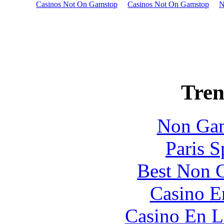
Casinos Not On Gamstop
Casinos Not On Gamstop
N
Tren
Non Gam
Paris S
Best Non 
Casino E
Casino En L