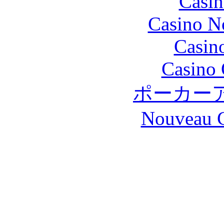
Casin
Casino N
Casin
Casino 
ポーカー
Nouveau C