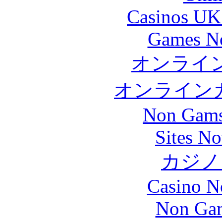
Casinos UK
Games N
オンライ
オンライン
Non Gams
Sites N
カジノ
Casino N
Non Gam