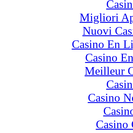
Casin
Migliori A
Nuovi Cas
Casino En Li
Casino En
Meilleur 
Casin
Casino N
Casin
Casino 