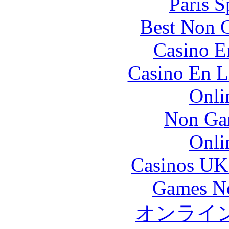
Paris S
Best Non 
Casino E
Casino En L
Onli
Non Ga
Onli
Casinos UK
Games N
オンライ