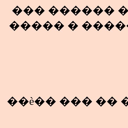
- ���� ���� 
- �� � ���� �
-���� ���� 