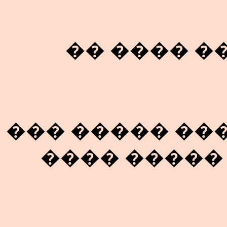
- ����� �
- ��� ���� ��
- ������ ��