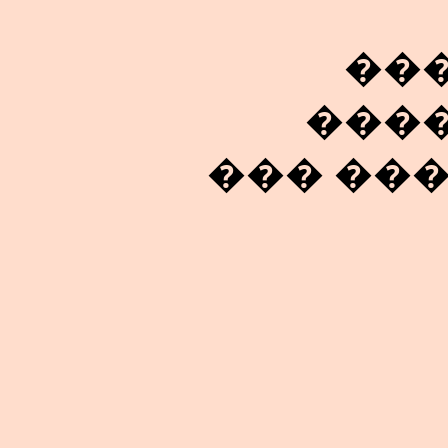
- �
- ��
- ��� �