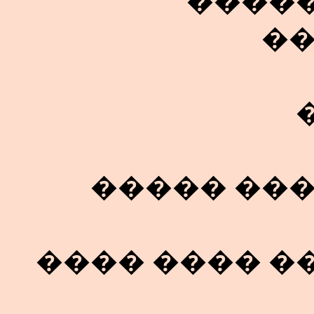
- ���
- 
- �������
- ������ �� 