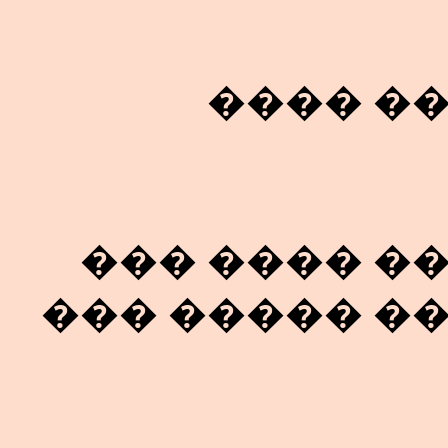
- �����
- ������� �
- ������� ��