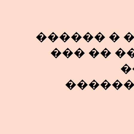
- ���� ���
- ������
-
- ���� 