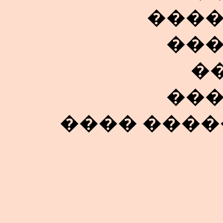
- ��
- �
-
- �
-��������