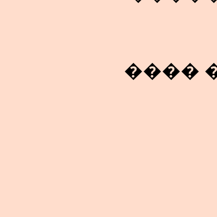
- ���