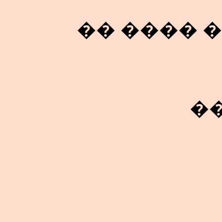
- ���� ��
-