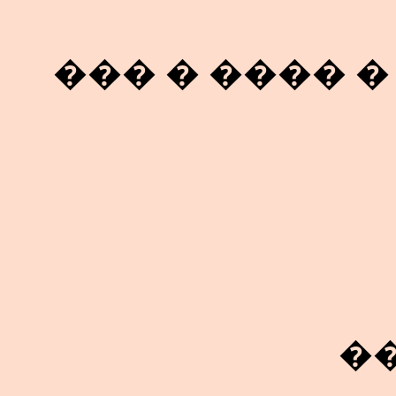
- ����� ��� 
-