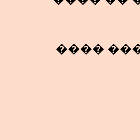
- ������